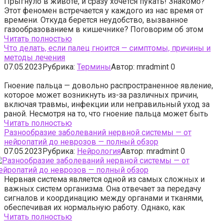
Прыгнуло в животе, и сразу хочется пукать! Знакомо?
Этот феномен встречается у каждого из нас время от
времени. Откуда берется неудобство, вызванное
газообразованием в кишечнике? Поговорим об этом
Читать полностью
Что делать, если палец гноится — симптомы, причины и
методы лечения
07.05.2023
Рубрика:
Термины
Автор:
mradmint
0
Гноение пальца — довольно распространенное явление,
которое может возникнуть из-за различных причин,
включая травмы, инфекции или неправильный уход за
раной. Несмотря на то, что гноение пальца может быть
Читать полностью
Разнообразие заболеваний нервной системы — от
нейропатий до неврозов — полный обзор
07.05.2023
Рубрика:
Нейрология
Автор:
mradmint
0
Нервная система является одной из самых сложных и
важных систем организма. Она отвечает за передачу
сигналов и координацию между органами и тканями,
обеспечивая их нормальную работу. Однако, как
Читать полностью