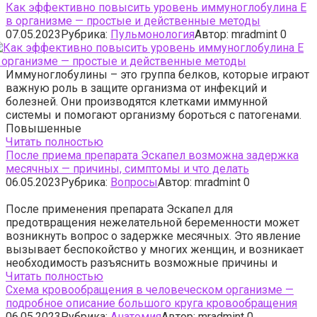
Как эффективно повысить уровень иммуноглобулина Е
в организме — простые и действенные методы
07.05.2023
Рубрика:
Пульмонология
Автор:
mradmint
0
Иммуноглобулины – это группа белков, которые играют
важную роль в защите организма от инфекций и
болезней. Они производятся клетками иммунной
системы и помогают организму бороться с патогенами.
Повышенные
Читать полностью
После приема препарата Эскапел возможна задержка
месячных — причины, симптомы и что делать
06.05.2023
Рубрика:
Вопросы
Автор:
mradmint
0
После применения препарата Эскапел для
предотвращения нежелательной беременности может
возникнуть вопрос о задержке месячных. Это явление
вызывает беспокойство у многих женщин, и возникает
необходимость разъяснить возможные причины и
Читать полностью
Схема кровообращения в человеческом организме —
подробное описание большого круга кровообращения
06.05.2023
Рубрика:
Анатомия
Автор:
mradmint
0