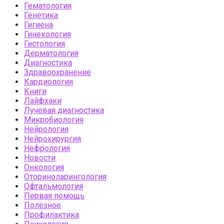
Гематология
Генетика
Гигиена
Гинекология
Гистология
Дерматология
Диагностика
Здравоохранение
Кардиология
Книги
Лайфхаки
Лучевая диагностика
Микробиология
Нейрология
Нейрохирургия
Нефрология
Новости
Онкология
Оториноларингология
Офтальмология
Первая помощь
Полезное
Профилактика