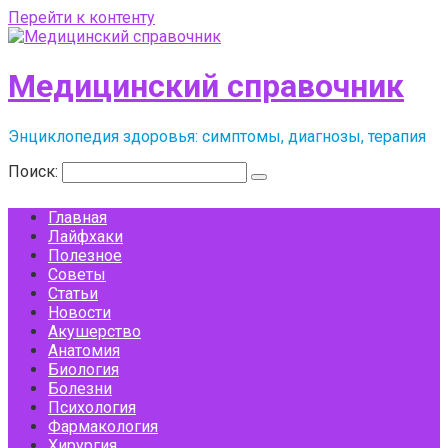
Перейти к контенту
Медицинский справочник
Энциклопедия здоровья: симптомы, диагнозы, терапия
Поиск:
Главная
Лайфхаки
Полезное
Советы
Статьи
Новости
Акушерство
Анатомия
Биология
Болезни
Психология
Фармакология
Хирургия