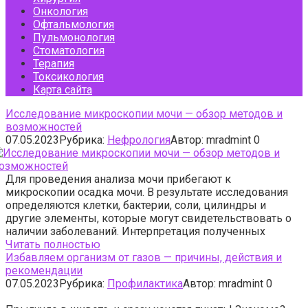
Онкология
Офтальмология
Пульмонология
Стоматология
Терапия
Токсикология
Карта сайта
Исследование микроскопии мочи — обзор методов и
возможностей
07.05.2023
Рубрика:
Нефрология
Автор:
mradmint
0
Для проведения анализа мочи прибегают к
микроскопии осадка мочи. В результате исследования
определяются клетки, бактерии, соли, цилиндры и
другие элементы, которые могут свидетельствовать о
наличии заболеваний. Интерпретация полученных
Читать полностью
Избавляем организм от газов — причины, действия и
рекомендации
07.05.2023
Рубрика:
Профилактика
Автор:
mradmint
0