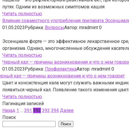
путях. Одним из возможных симптомов кашля
Читать полностью
Влияние совместного употребления препарата Эссенциале
01.05.2023
Рубрика:
Вопросы
Автор:
mradmint
0
Эссенциале форте — это эффективное лекарственное ср
организма. Однако, многочисленные обсуждения касател
Читать полностью
Черный кал — причины возникновения и что о нем говор
01.05.2023
Рубрика:
Профилактика
Автор:
mradmint
0
Цвет и консистенция кала могут служить важными индика
появиться черный кал. Появление такого изменения цвет
Читать полностью
Пагинация записей
Назад
1
…
391
392
393
394
Далее
Поиск
Поиск