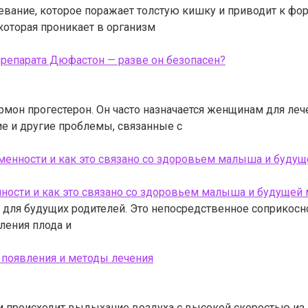
евание, которое поражает толстую кишку и приводит к ф
, которая проникает в организм
репарата Дюфастон — разве он безопасен?
рмон прогестерон. Он часто назначается женщинам для ле
е и другие проблемы, связанные с
енности и как это связано со здоровьем малыша и буду
ля будущих родителей. Это непосредственное соприкосн
ления плода и
 появления и методы лечения
м происходит выдыхание воздуха с высокой скоростью из 