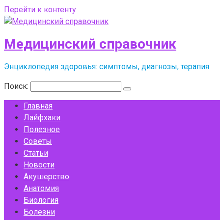
Перейти к контенту
Медицинский справочник
Энциклопедия здоровья: симптомы, диагнозы, терапия
Поиск:
Главная
Лайфхаки
Полезное
Советы
Статьи
Новости
Акушерство
Анатомия
Биология
Болезни