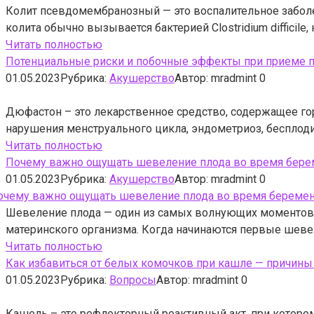
Колит псевдомембранозный — это воспалительное забол
колита обычно вызывается бактерией Clostridium difficile
Читать полностью
Потенциальные риски и побочные эффекты при приеме п
01.05.2023
Рубрика:
Акушерство
Автор:
mradmint
0
Дюфастон – это лекарственное средство, содержащее го
нарушения менструального цикла, эндометриоз, бесплоди
Читать полностью
Почему важно ощущать шевеление плода во время берем
01.05.2023
Рубрика:
Акушерство
Автор:
mradmint
0
Шевеление плода — один из самых волнующих моментов д
материнского организма. Когда начинаются первые шеве
Читать полностью
Как избавиться от белых комочков при кашле — причины
01.05.2023
Рубрика:
Вопросы
Автор:
mradmint
0
Кашель – это рефлекторный реактивный акт, при которо