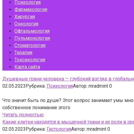
Психология
Фармакология
Хирургия
Онкология
Офтальмология
Пульмонология
Стоматология
Терапия
Токсикология
Карта сайта
Душевные грани человека — глубокий взгляд в глобальн
02.05.2023
Рубрика:
Психология
Автор:
mradmint
0
Что значит быть по душе? Этот вопрос занимает умы мно
собственное понимание этого
Читать полностью
Какие клетки находятся в мышечной ткани и их роли в о
02.05.2023
Рубрика:
Гистология
Автор:
mradmint
0