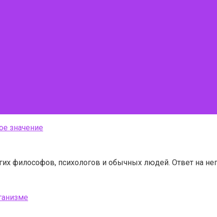
ое значение
гих философов, психологов и обычных людей. Ответ на не
рганизме