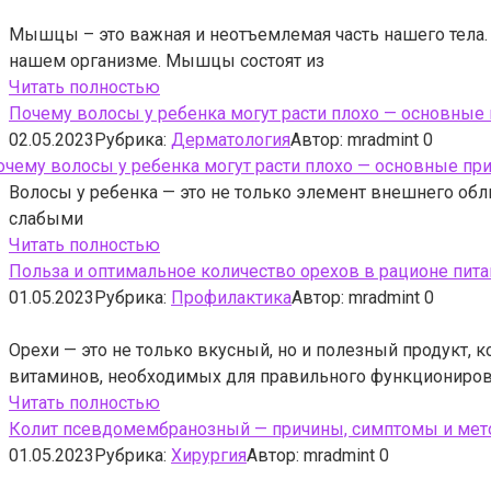
Мышцы – это важная и неотъемлемая часть нашего тела.
нашем организме. Мышцы состоят из
Читать полностью
Почему волосы у ребенка могут расти плохо — основные
02.05.2023
Рубрика:
Дерматология
Автор:
mradmint
0
Волосы у ребенка — это не только элемент внешнего обли
слабыми
Читать полностью
Польза и оптимальное количество орехов в рационе пит
01.05.2023
Рубрика:
Профилактика
Автор:
mradmint
0
Орехи — это не только вкусный, но и полезный продукт,
витаминов, необходимых для правильного функциониро
Читать полностью
Колит псевдомембранозный — причины, симптомы и мет
01.05.2023
Рубрика:
Хирургия
Автор:
mradmint
0