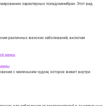
ормированию характерных псевдомембран. Этот вид
чения различных женских заболеваний, включая
щей мамы
овение с маленьким чудом, которое живет внутри
легких для избавления от раздражителей в дыхательных