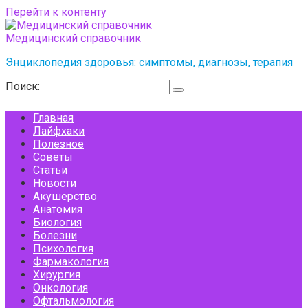
Перейти к контенту
Медицинский справочник
Энциклопедия здоровья: симптомы, диагнозы, терапия
Поиск:
Главная
Лайфхаки
Полезное
Советы
Статьи
Новости
Акушерство
Анатомия
Биология
Болезни
Психология
Фармакология
Хирургия
Онкология
Офтальмология