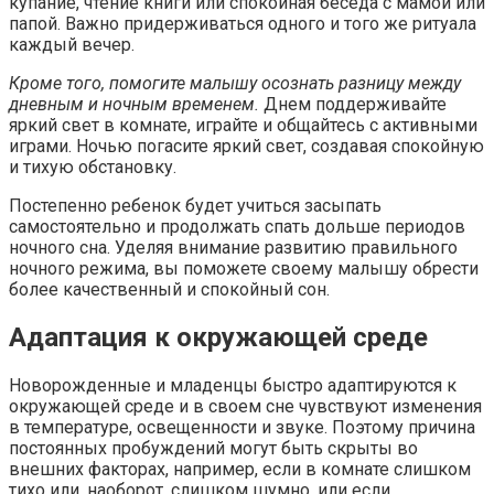
купание, чтение книги или спокойная беседа с мамой или
папой. Важно придерживаться одного и того же ритуала
каждый вечер.
Кроме того, помогите малышу осознать разницу между
дневным и ночным временем.
Днем поддерживайте
яркий свет в комнате, играйте и общайтесь с активными
играми. Ночью погасите яркий свет, создавая спокойную
и тихую обстановку.
Постепенно ребенок будет учиться засыпать
самостоятельно и продолжать спать дольше периодов
ночного сна. Уделяя внимание развитию правильного
ночного режима, вы поможете своему малышу обрести
более качественный и спокойный сон.
Адаптация к окружающей среде
Новорожденные и младенцы быстро адаптируются к
окружающей среде и в своем сне чувствуют изменения
в температуре, освещенности и звуке. Поэтому причина
постоянных пробуждений могут быть скрыты во
внешних факторах, например, если в комнате слишком
тихо или, наоборот, слишком шумно, или если