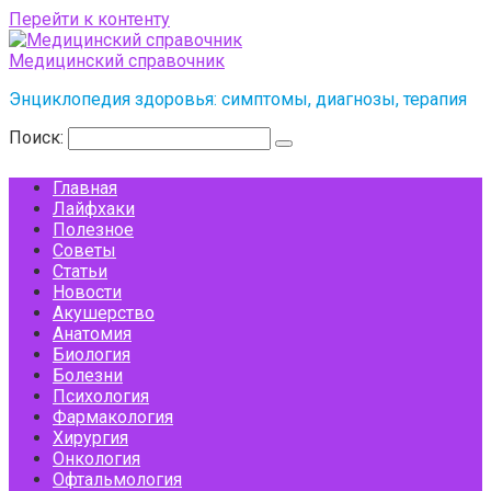
Перейти к контенту
Медицинский справочник
Энциклопедия здоровья: симптомы, диагнозы, терапия
Поиск:
Главная
Лайфхаки
Полезное
Советы
Статьи
Новости
Акушерство
Анатомия
Биология
Болезни
Психология
Фармакология
Хирургия
Онкология
Офтальмология