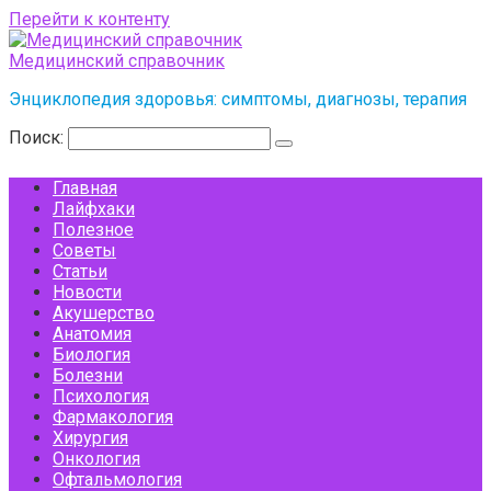
Перейти к контенту
Медицинский справочник
Энциклопедия здоровья: симптомы, диагнозы, терапия
Поиск:
Главная
Лайфхаки
Полезное
Советы
Статьи
Новости
Акушерство
Анатомия
Биология
Болезни
Психология
Фармакология
Хирургия
Онкология
Офтальмология