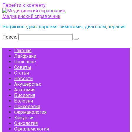
Перейти к контенту
Медицинский справочник
Энциклопедия здоровья: симптомы, диагнозы, терапия
Поиск:
Главная
Лайфхаки
Полезное
Советы
Статьи
Новости
Акушерство
Анатомия
Биология
Болезни
Психология
Фармакология
Хирургия
Онкология
Офтальмология