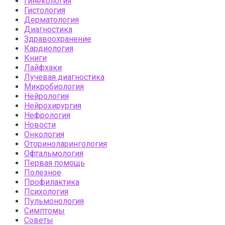
Гинекология
Гистология
Дерматология
Диагностика
Здравоохранение
Кардиология
Книги
Лайфхаки
Лучевая диагностика
Микробиология
Нейрология
Нейрохирургия
Нефрология
Новости
Онкология
Оториноларингология
Офтальмология
Первая помощь
Полезное
Профилактика
Психология
Пульмонология
Симптомы
Советы