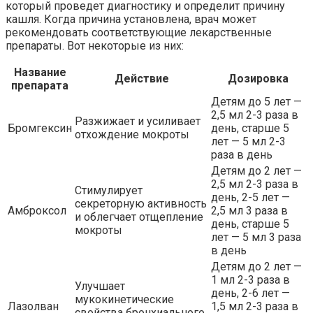
который проведет диагностику и определит причину
кашля. Когда причина установлена, врач может
рекомендовать соответствующие лекарственные
препараты. Вот некоторые из них:
Название
Действие
Дозировка
препарата
Детям до 5 лет —
2,5 мл 2-3 раза в
Разжижает и усиливает
Бромгексин
день, старше 5
отхождение мокроты
лет — 5 мл 2-3
раза в день
Детям до 2 лет —
2,5 мл 2-3 раза в
Стимулирует
день, 2-5 лет —
секреторную активность
Амброксол
2,5 мл 3 раза в
и облегчает отщепление
день, старше 5
мокроты
лет — 5 мл 3 раза
в день
Детям до 2 лет —
1 мл 2-3 раза в
Улучшает
день, 2-6 лет —
мукокинетические
Лазолван
1,5 мл 2-3 раза в
свойства бронхиального