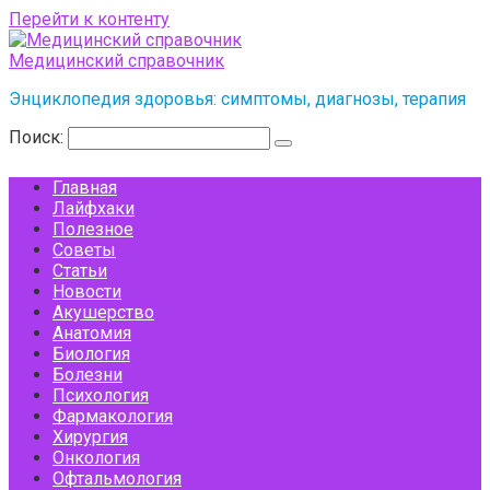
Перейти к контенту
Медицинский справочник
Энциклопедия здоровья: симптомы, диагнозы, терапия
Поиск:
Главная
Лайфхаки
Полезное
Советы
Статьи
Новости
Акушерство
Анатомия
Биология
Болезни
Психология
Фармакология
Хирургия
Онкология
Офтальмология