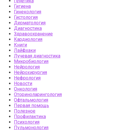
Генетика
Гигиена
Гинекология
Гистология
Дерматология
Диагностика
Здравоохранение
Кардиология
Книги
Лайфхаки
Лучевая диагностика
Микробиология
Нейрология
Нейрохирургия
Нефрология
Новости
Онкология
Оториноларингология
Офтальмология
Первая помощь
Полезное
Профилактика
Психология
Пульмонология