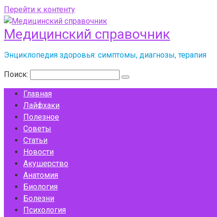
Перейти к контенту
Медицинский справочник
Энциклопедия здоровья: симптомы, диагнозы, терапия
Поиск:
Главная
Лайфхаки
Полезное
Советы
Статьи
Новости
Акушерство
Анатомия
Биология
Болезни
Психология