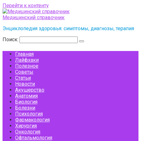
Перейти к контенту
Медицинский справочник
Энциклопедия здоровья: симптомы, диагнозы, терапия
Поиск:
Главная
Лайфхаки
Полезное
Советы
Статьи
Новости
Акушерство
Анатомия
Биология
Болезни
Психология
Фармакология
Хирургия
Онкология
Офтальмология