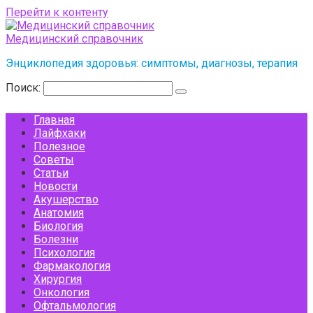
Перейти к контенту
Медицинский справочник
Энциклопедия здоровья: симптомы, диагнозы, терапия
Поиск:
Главная
Лайфхаки
Полезное
Советы
Статьи
Новости
Акушерство
Анатомия
Биология
Болезни
Психология
Фармакология
Хирургия
Онкология
Офтальмология