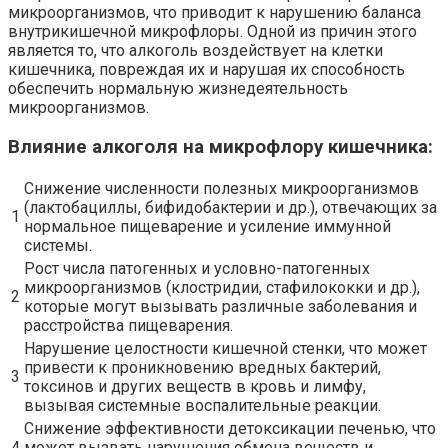
микроорганизмов, что приводит к нарушению баланса
внутрикишечной микрофлоры. Одной из причин этого
является то, что алкоголь воздействует на клетки
кишечника, повреждая их и нарушая их способность
обеспечить нормальную жизнедеятельность
микроорганизмов.
Влияние алкоголя на микрофлору кишечника:
Снижение численности полезных микроорганизмов
(лактобациллы, бифидобактерии и др.), отвечающих за
1
нормальное пищеварение и усиление иммунной
системы.
Рост числа патогенных и условно-патогенных
микроорганизмов (клостридии, стафилококки и др.),
2
которые могут вызывать различные заболевания и
расстройства пищеварения.
Нарушение целостности кишечной стенки, что может
привести к проникновению вредных бактерий,
3
токсинов и других веществ в кровь и лимфу,
вызывая системные воспалительные реакции.
Снижение эффективности детоксикации печенью, что
4
может вызвать нарушения обмена веществ и