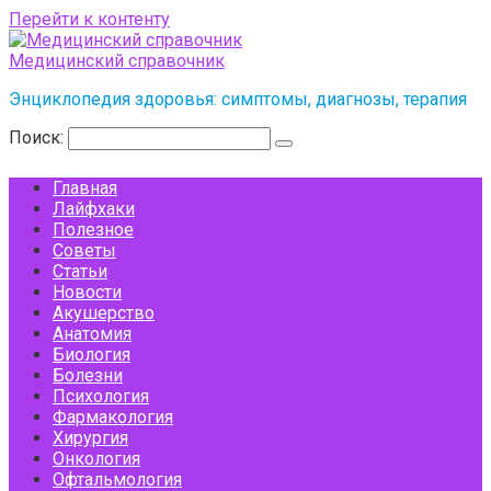
Перейти к контенту
Медицинский справочник
Энциклопедия здоровья: симптомы, диагнозы, терапия
Поиск:
Главная
Лайфхаки
Полезное
Советы
Статьи
Новости
Акушерство
Анатомия
Биология
Болезни
Психология
Фармакология
Хирургия
Онкология
Офтальмология