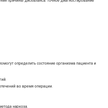
ния причины дисбаланса. Точное диагностирование
омогут определить состояние организма пациента и
гий.
отечений во время операции.
метода наркоза.