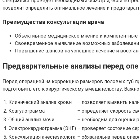
Специалист проведет необходимый осмотр и, если потреб
позволит определить оптимальное лечение и предотвра
Преимущества консультации врача
Объективное медицинское мнение и компетентные
Своевременное выявление возможных заболеваний 
Повышение шансов на успешное лечение и восстан
Предварительные анализы перед опе
Перед операцией на коррекцию размеров половых губ пр
подготовить его к хирургическому вмешательству. Важн
1. Клинический анализ крови
– позволяет выявить нали
2. Коагулограмма
– определяет скорость с
3. Общий анализ мочи
– необходим для оценки 
4. Электрокардиограмма (ЭКГ)
– проверяет состояние се
5. Консультация анестезиолога
– обязательна перед опер