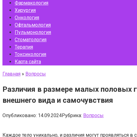
Фармакология
Хирургия
Онкология
Офтальмология
Пульмонология
Стоматология
Терапия
Токсикология
Карта сайта
Главная
»
Вопросы
Различия в размере малых половых г
внешнего вида и самочувствия
Опубликовано:
14.09.2024
Рубрика:
Вопросы
Каждое тело уникально, и различия могут проявляться в