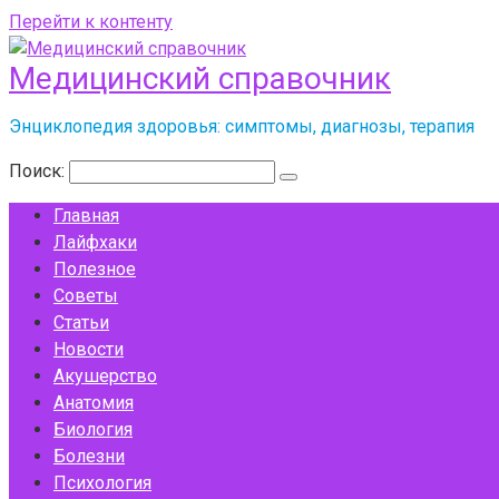
Перейти к контенту
Медицинский справочник
Энциклопедия здоровья: симптомы, диагнозы, терапия
Поиск:
Главная
Лайфхаки
Полезное
Советы
Статьи
Новости
Акушерство
Анатомия
Биология
Болезни
Психология