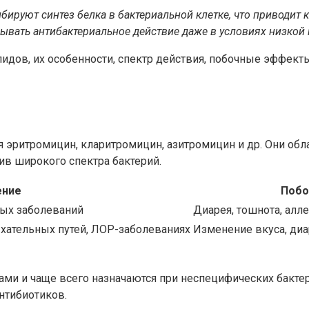
ибируют синтез белка в бактериальной клетке, что приводи
зывать антибактериальное действие даже в условиях низкой 
дов, их особенности, спектр действия, побочные эффекты,
эритромицин, кларитромицин, азитромицин и др. Они обл
ив широкого спектра бактерий.
ение
Побо
ых заболеваний
Диарея, тошнота, алл
хательных путей, ЛОР-заболеваниях
Изменение вкуса, диа
и и чаще всего назначаются при неспецифических бакте
нтибиотиков.