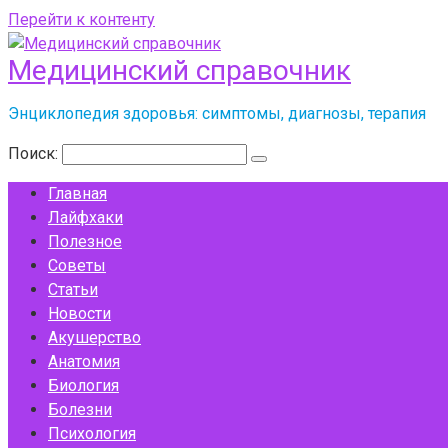
Перейти к контенту
Медицинский справочник
Энциклопедия здоровья: симптомы, диагнозы, терапия
Поиск:
Главная
Лайфхаки
Полезное
Советы
Статьи
Новости
Акушерство
Анатомия
Биология
Болезни
Психология