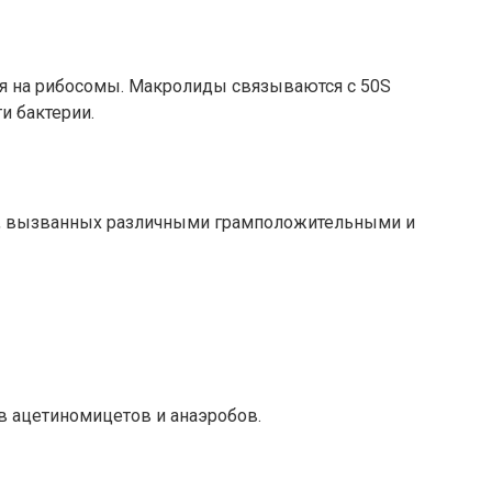
уя на рибосомы. Макролиды связываются с 50S
и бактерии.
й, вызванных различными грамположительными и
в ацетиномицетов и анаэробов.