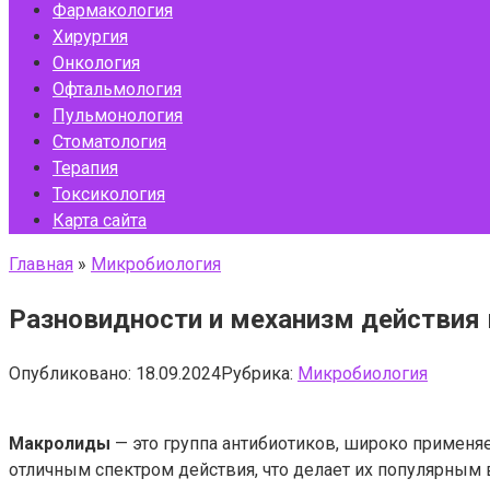
Фармакология
Хирургия
Онкология
Офтальмология
Пульмонология
Стоматология
Терапия
Токсикология
Карта сайта
Главная
»
Микробиология
Разновидности и механизм действия
Опубликовано:
18.09.2024
Рубрика:
Микробиология
Макролиды
— это группа антибиотиков, широко примен
отличным спектром действия, что делает их популярным