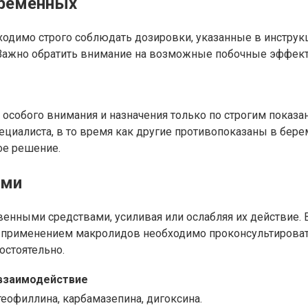
еременных
димо строго соблюдать дозировки, указанные в инструкци
Важно обратить внимание на возможные побочные эффекты
особого внимания и назначения только по строгим показ
циалиста, в то время как другие противопоказаны в бере
ое решение.
ами
енными средствами, усиливая или ослабляя их действие.
применением макролидов необходимо проконсультировать
остоятельно.
взаимодействие
еофиллина, карбамазепина, дигоксина.