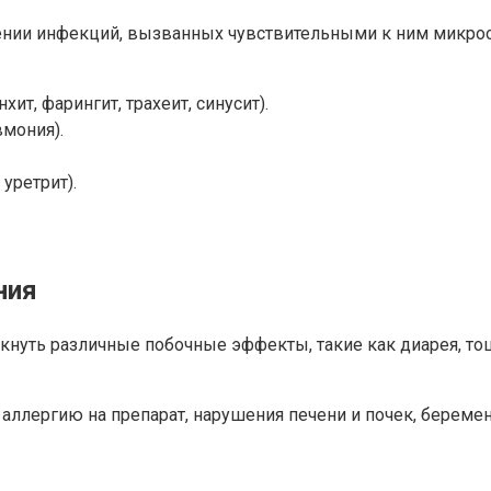
ении инфекций, вызванных чувствительными к ним микроо
т, фарингит, трахеит, синусит).
мония).
уретрит).
ния
уть различные побочные эффекты, такие как диарея, тошн
лергию на препарат, нарушения печени и почек, беремен