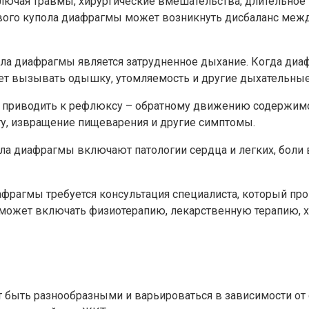
лючая травмы, хирургические вмешательства, длительно
левого купола диафрагмы может возникнуть дисбаланс меж
ла диафрагмы является затрудненное дыхание. Когда диа
ожет вызывать одышку, утомляемость и другие дыхательны
 приводить к рефлюксу – обратному движению содержимог
, извращение пищеварения и другие симптомы.
 диафрагмы включают патологии сердца и легких, боли в
иафрагмы требуется консультация специалиста, который п
может включать физиотерапию, лекарственную терапию, х
 быть разнообразными и варьироваться в зависимости от 