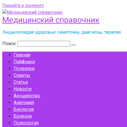
Перейти к контенту
Медицинский справочник
Энциклопедия здоровья: симптомы, диагнозы, терапия
Поиск:
Главная
Лайфхаки
Полезное
Советы
Статьи
Новости
Акушерство
Анатомия
Биология
Болезни
Психология