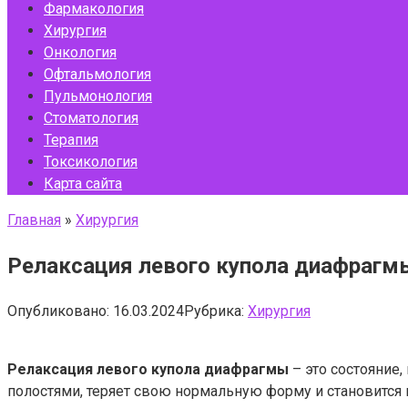
Фармакология
Хирургия
Онкология
Офтальмология
Пульмонология
Стоматология
Терапия
Токсикология
Карта сайта
Главная
»
Хирургия
Релаксация левого купола диафрагм
Опубликовано:
16.03.2024
Рубрика:
Хирургия
Релаксация левого купола диафрагмы
– это состояние
полостями, теряет свою нормальную форму и становится