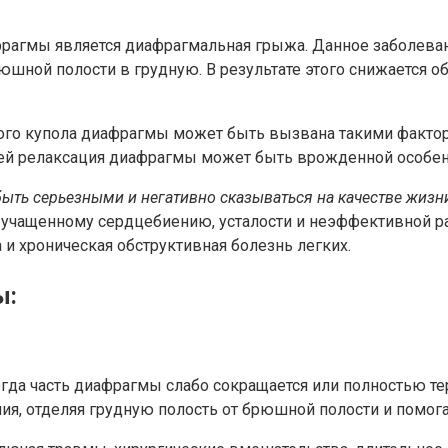
фрагмы является диафрагмальная грыжа. Данное заболеван
рюшной полости в грудную. В результате этого снижается 
го купола диафрагмы может быть вызвана такими фактора
дей релаксация диафрагмы может быть врожденной особен
ыть серьезными и негативно сказываться на качестве жизни
 учащенному сердцебиению, усталости и неэффективной ра
 и хроническая обструктивная болезнь легких.
ы:
огда часть диафрагмы слабо сокращается или полностью те
я, отделяя грудную полость от брюшной полости и помога