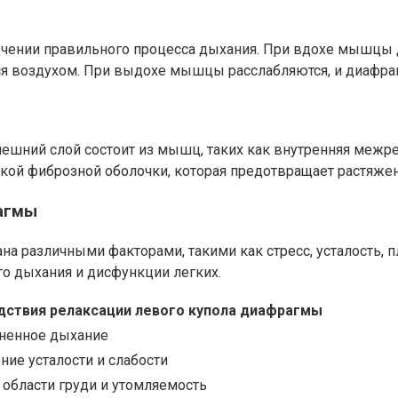
ечении правильного процесса дыхания. При вдохе мышцы 
ся воздухом. При выдохе мышцы расслабляются, и диафраг
ешний слой состоит из мышц, таких как внутренняя межре
сткой фиброзной оболочки, которая предотвращает растя
рагмы
а различными факторами, такими как стресс, усталость, 
о дыхания и дисфункции легких.
дствия релаксации левого купола диафрагмы
ненное дыхание
ие усталости и слабости
 области груди и утомляемость