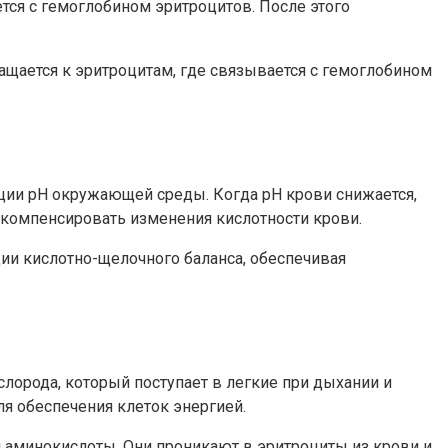
ется с гемоглобином эритроцитов. После этого
ращается к эритроцитам, где связывается с гемоглобином
яции рН окружающей среды. Когда рН крови снижается,
 компенсировать изменения кислотности крови.
ции кислотно-щелочного баланса, обеспечивая
лорода, который поступает в легкие при дыхании и
ля обеспечения клеток энергией.
и аминокислоты. Они проникают в эритроциты из крови и