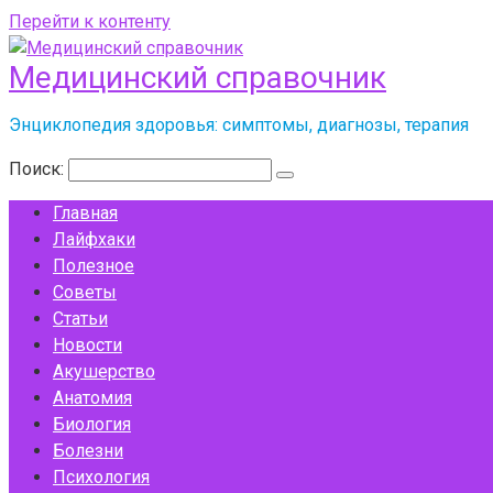
Перейти к контенту
Медицинский справочник
Энциклопедия здоровья: симптомы, диагнозы, терапия
Поиск:
Главная
Лайфхаки
Полезное
Советы
Статьи
Новости
Акушерство
Анатомия
Биология
Болезни
Психология