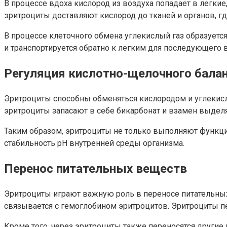
В процессе вдоха кислород из воздуха попадает в легкие
эритроциты доставляют кислород до тканей и органов, г
В процессе клеточного обмена углекислый газ образуется
и транспортируется обратно к легким для последующего 
Регуляция кислотно-щелочного бала
Эритроциты способны обменяться кислородом и углекисл
эритроциты запасают в себе бикарбонат и взамен выдел
Таким образом, эритроциты не только выполняют функцию
стабильность pH внутренней среды организма.
Перенос питательных веществ
Эритроциты играют важную роль в переносе питательных 
связывается с гемоглобином эритроцитов. Эритроциты пе
Кроме того, через эритроциты также переносятся другие