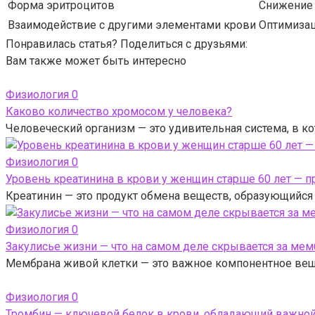
Форма эритроцитов
Снижение 
Взаимодействие с другими элементами крови
Оптимизац
Понравилась статья? Поделиться с друзьями:
Вам также может быть интересно
Физиология
0
Каково количество хромосом у человека?
Человеческий организм — это удивительная система, в 
Физиология
0
Уровень креатинина в крови у женщин старше 60 лет — 
Креатинин — это продукт обмена веществ, образующийся 
Физиология
0
Закулисье жизни — что на самом деле скрывается за ме
Мембрана живой клетки — это важное компонентное вещ
Физиология
0
Тромбин — ключевой белок в крови, обладающий важной