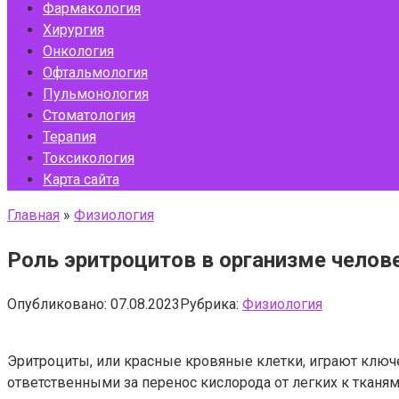
Фармакология
Хирургия
Онкология
Офтальмология
Пульмонология
Стоматология
Терапия
Токсикология
Карта сайта
Главная
»
Физиология
Роль эритроцитов в организме челов
Опубликовано:
07.08.2023
Рубрика:
Физиология
Эритроциты, или красные кровяные клетки, играют ключ
ответственными за перенос кислорода от легких к тканям