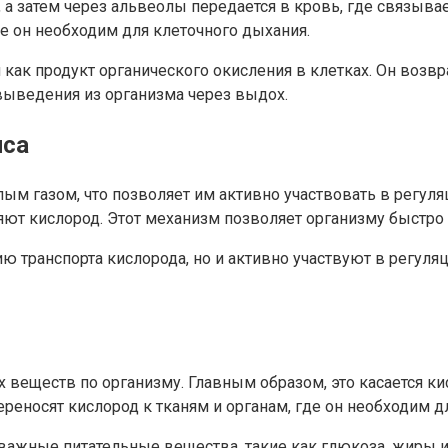
, а затем через альвеолы передается в кровь, где связыва
де он необходим для клеточного дыхания.
 как продукт органического окисления в клетках. Он возв
выведения из организма через выдох.
нса
ым газом, что позволяет им активно участвовать в регул
яют кислород. Этот механизм позволяет организму быстро
 транспорта кислорода, но и активно участвуют в регуля
веществ по организму. Главным образом, это касается кис
реносят кислород к тканям и органам, где он необходим д
 важные питательные вещества, такие как глюкоза, жиры 