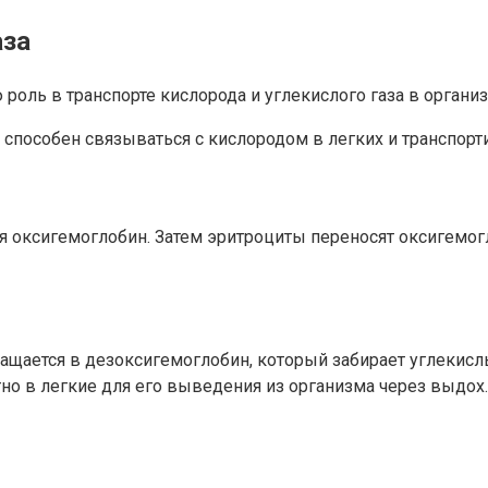
аза
оль в транспорте кислорода и углекислого газа в органи
способен связываться с кислородом в легких и транспорти
я оксигемоглобин. Затем эритроциты переносят оксигемог
ращается в дезоксигемоглобин, который забирает углекисл
но в легкие для его выведения из организма через выдох.