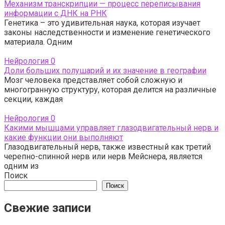
Механизм транскрипции — процесс переписывания
информации с ДНК на РНК
Генетика – это удивительная наука, которая изучает
законы наследственности и изменение генетического
материала. Одним
Нейрология
0
Доли больших полушарий и их значение в географии
Мозг человека представляет собой сложную и
многогранную структуру, которая делится на различные
секции, каждая
Нейрология
0
Какими мышцами управляет глазодвигательный нерв и
какие функции они выполняют
Глазодвигательный нерв, также известный как третий
черепно-спинной нерв или нерв Мейснера, является
одним из
Поиск
Поиск
Свежие записи