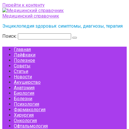
Перейти к контенту
Медицинский справочник
Энциклопедия здоровья: симптомы, диагнозы, терапия
Поиск:
Главная
Лайфхаки
Полезное
Советы
Статьи
Новости
Акушерство
Анатомия
Биология
Болезни
Психология
Фармакология
Хирургия
Онкология
Офтальмология