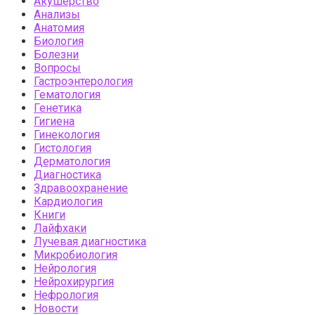
Акушерство
Анализы
Анатомия
Биология
Болезни
Вопросы
Гастроэнтерология
Гематология
Генетика
Гигиена
Гинекология
Гистология
Дерматология
Диагностика
Здравоохранение
Кардиология
Книги
Лайфхаки
Лучевая диагностика
Микробиология
Нейрология
Нейрохирургия
Нефрология
Новости