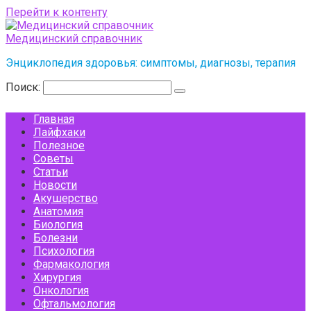
Перейти к контенту
Медицинский справочник
Энциклопедия здоровья: симптомы, диагнозы, терапия
Поиск:
Главная
Лайфхаки
Полезное
Советы
Статьи
Новости
Акушерство
Анатомия
Биология
Болезни
Психология
Фармакология
Хирургия
Онкология
Офтальмология