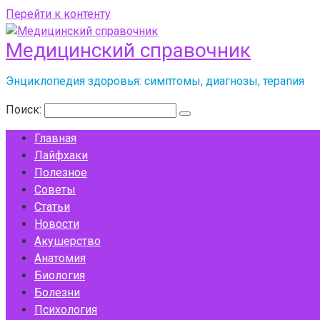
Перейти к контенту
Медицинский справочник
Энциклопедия здоровья: симптомы, диагнозы, терапия
Поиск:
Главная
Лайфхаки
Полезное
Советы
Статьи
Новости
Акушерство
Анатомия
Биология
Болезни
Психология