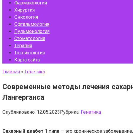
Фармакология
Хирургия
Онкология
Офтальмология
Пульмонология
Стоматология
Терапия
Токсикология
Карта сайта
Главная
»
Генетика
Современные методы лечения сахарно
Лангерганса
Опубликовано:
12.05.2023
Рубрика:
Генетика
Сахарный диабет 1 типа
— это хроническое заболевание