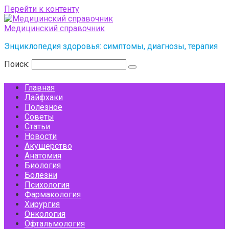
Перейти к контенту
Медицинский справочник
Энциклопедия здоровья: симптомы, диагнозы, терапия
Поиск:
Главная
Лайфхаки
Полезное
Советы
Статьи
Новости
Акушерство
Анатомия
Биология
Болезни
Психология
Фармакология
Хирургия
Онкология
Офтальмология