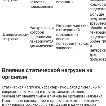
остается
страницы
кэширов
неизменным
содержи
Больше
ресурсо
требуетс
Интернет-магазин
Нагрузка, при
обработк
с генерацией
которой
генерац
Динамическая
страницы на
содержимое
содержи
нагрузка
основе
генерируется
более ги
пользовательских
динамически
и
запросов
интеракт
для
пользов
Влияние статической нагрузки на
организм
Статическая нагрузка, характеризующаяся длительным
напряжением мышц и отсутствием движения,
оказывает значительное влияние на организм человека.
Постоянное нахождение в одном и том же положении,
выполнение монотонных движений и неправильное