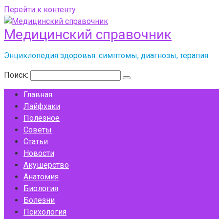
Перейти к контенту
Медицинский справочник
Энциклопедия здоровья: симптомы, диагнозы, терапия
Поиск:
Главная
Лайфхаки
Полезное
Советы
Статьи
Новости
Акушерство
Анатомия
Биология
Болезни
Психология