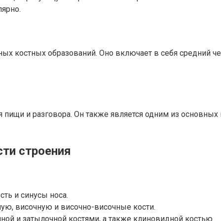
лярно.
чных костных образований. Оно включает в себя средний ч
я пищи и разговора. Он также является одним из основны
сти строения
ть и синусы носа.
ую, височную и височно-височные кости.
чной и затылочной костями, а также клиновидной костью.