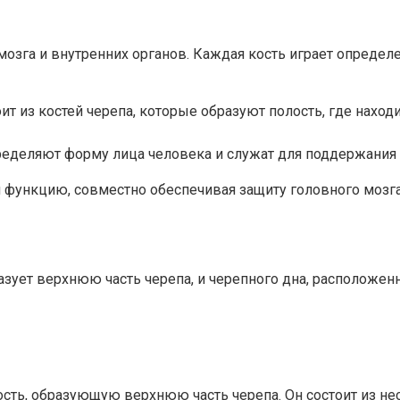
 мозга и внутренних органов. Каждая кость играет опреде
ит из костей черепа, которые образуют полость, где наход
пределяют форму лица человека и служат для поддержания
и функцию, совместно обеспечивая защиту головного моз
азует верхнюю часть черепа, и черепного дна, расположенн
ость, образующую верхнюю часть черепа. Он состоит из н