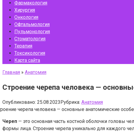
Фармакология
Хирургия
Онкология
Офтальмология
Пульмонология
Стоматология
Терапия
Токсикология
Карта сайта
Главная
»
Анатомия
Строение черепа человека — основны
Опубликовано:
25.08.2023
Рубрика:
Анатомия
Череп
— это основная часть костной оболочки головы че
формы лица. Строение черепа уникально для каждого чел