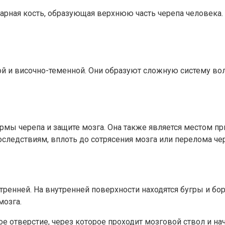
 парная кость, образующая верхнюю часть черепа человека
евой и височно-теменной. Они образуют сложную систему во
ормы черепа и защите мозга. Она также является местом
ледствиям, вплоть до сотрясения мозга или перелома чер
утренней. На внутренней поверхности находятся бугры и б
мозга.
отверстие, через которое проходит мозговой ствол и нач