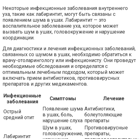
Некоторые инфекционные заболевания внутреннего
уха, такие как лабиринтит, могут быть связаны с
появлением шума в ушах. Лабиринтит — это
воспалительное заболевание уха, которое может
вызвать шум в ушах, головокружение и нарушение
координации.
Для диагностики и лечения инфекционных заболеваний,
связанных со шумом в ушах, необходимо обратиться к
врачу-отоларингологу или инфекционисту. Они проведут
необходимые обследования и определатся с
оптимальным лечебным подходом, который может
включать прием антибиотиков, противовирусных
препаратов и других медикаментов.
Инфекционные
Симптомы
Лечение
заболевания
Появление шума
Антибиотики,
Острый
в ушах, боль,
болеутоляющие
средний отит
нарушение слуха
препараты
Шум в ушах,
Противовирусные
головокружение,
препараты,
Лабиринтит