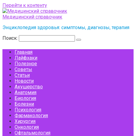
Перейти к контенту
Медицинский справочник
Энциклопедия здоровья: симптомы, диагнозы, терапия
Поиск:
Главная
Лайфхаки
Полезное
Советы
Статьи
Новости
Акушерство
Анатомия
Биология
Болезни
Психология
Фармакология
Хирургия
Онкология
Офтальмология