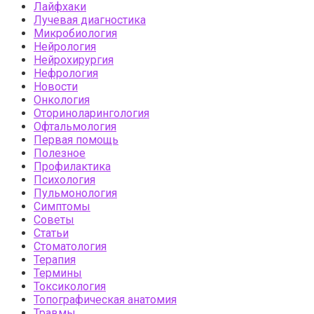
Лайфхаки
Лучевая диагностика
Микробиология
Нейрология
Нейрохирургия
Нефрология
Новости
Онкология
Оториноларингология
Офтальмология
Первая помощь
Полезное
Профилактика
Психология
Пульмонология
Симптомы
Советы
Статьи
Стоматология
Терапия
Термины
Токсикология
Топографическая анатомия
Травмы