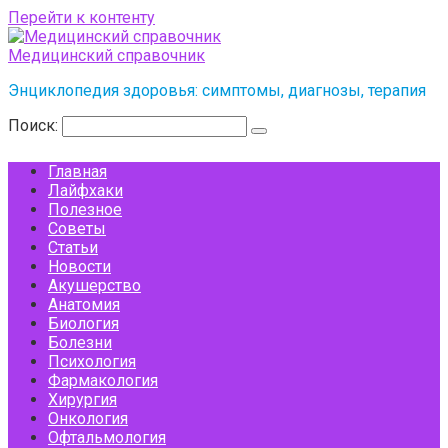
Перейти к контенту
Медицинский справочник
Энциклопедия здоровья: симптомы, диагнозы, терапия
Поиск:
Главная
Лайфхаки
Полезное
Советы
Статьи
Новости
Акушерство
Анатомия
Биология
Болезни
Психология
Фармакология
Хирургия
Онкология
Офтальмология