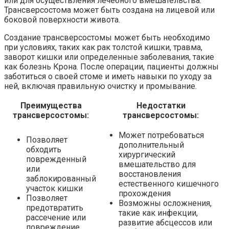
или для осуществления лечебного вмешательства.
Трансверсостома может быть создана на лицевой или
боковой поверхности живота.
Создание трансверсостомы может быть необходимо
при условиях, таких как рак толстой кишки, травма,
заворот кишки или определенные заболевания, такие
как болезнь Крона. После операции, пациенты должны
заботиться о своей стоме и иметь навыки по уходу за
ней, включая правильную очистку и промывание.
Преимущества
Недостатки
трансверсостомы:
трансверсостомы:
Может потребоваться
Позволяет
дополнительный
обходить
хирургический
поврежденный
вмешательство для
или
восстановления
заблокированный
естественного кишечного
участок кишки
прохождения
Позволяет
Возможны осложнения,
предотвратить
такие как инфекции,
рассечение или
развитие абсцессов или
повреждение