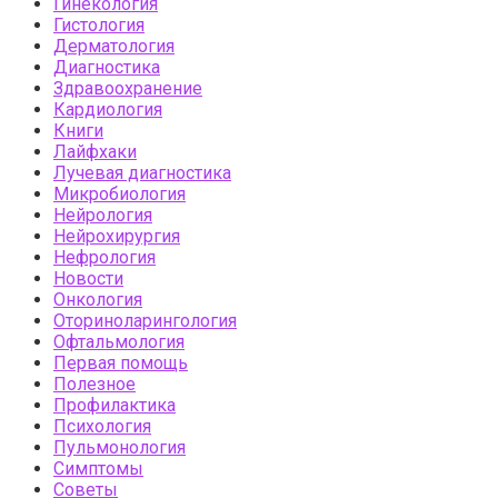
Гинекология
Гистология
Дерматология
Диагностика
Здравоохранение
Кардиология
Книги
Лайфхаки
Лучевая диагностика
Микробиология
Нейрология
Нейрохирургия
Нефрология
Новости
Онкология
Оториноларингология
Офтальмология
Первая помощь
Полезное
Профилактика
Психология
Пульмонология
Симптомы
Советы