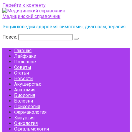
Перейти к контенту
Медицинский справочник
Энциклопедия здоровья: симптомы, диагнозы, терапия
Поиск:
Главная
Лайфхаки
Полезное
Советы
Статьи
Новости
Акушерство
Анатомия
Биология
Болезни
Психология
Фармакология
Хирургия
Онкология
Офтальмология