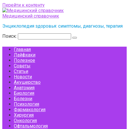
Перейти к контенту
Медицинский справочник
Энциклопедия здоровья: симптомы, диагнозы, терапия
Поиск:
Главная
Лайфхаки
Полезное
Советы
Статьи
Новости
Акушерство
Анатомия
Биология
Болезни
Психология
Фармакология
Хирургия
Онкология
Офтальмология