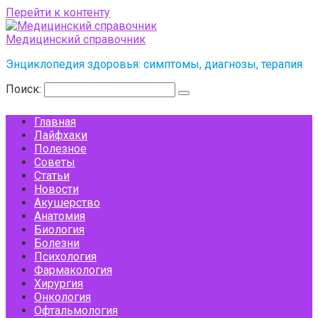
Перейти к контенту
Медицинский справочник
Энциклопедия здоровья: симптомы, диагнозы, терапия
Поиск:
Главная
Лайфхаки
Полезное
Советы
Статьи
Новости
Акушерство
Анатомия
Биология
Болезни
Психология
Фармакология
Хирургия
Онкология
Офтальмология