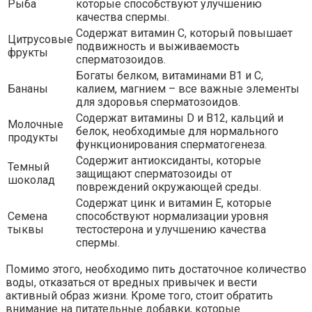
Рыба
которые способствуют улучшению
качества спермы.
Содержат витамин С, который повышает
Цитрусовые
подвижность и выживаемость
фрукты
сперматозоидов.
Богаты белком, витаминами B1 и C,
Бананы
калием, магнием – все важные элементы
для здоровья сперматозоидов.
Содержат витамины D и B12, кальций и
Молочные
белок, необходимые для нормального
продукты
функционирования сперматогенеза.
Содержит антиоксиданты, которые
Темный
защищают сперматозоиды от
шоколад
повреждений окружающей среды.
Содержат цинк и витамин Е, которые
Семена
способствуют нормализации уровня
тыквы
тестостерона и улучшению качества
спермы.
Помимо этого, необходимо пить достаточное количество
воды, отказаться от вредных привычек и вести
активный образ жизни. Кроме того, стоит обратить
внимание на питательные добавки, которые