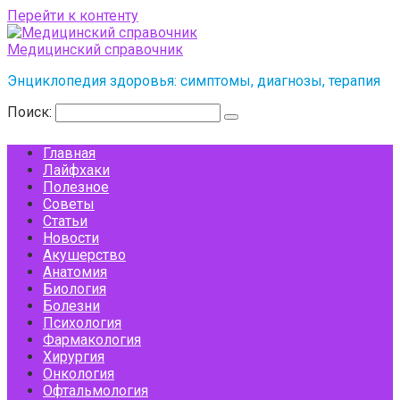
Перейти к контенту
Медицинский справочник
Энциклопедия здоровья: симптомы, диагнозы, терапия
Поиск:
Главная
Лайфхаки
Полезное
Советы
Статьи
Новости
Акушерство
Анатомия
Биология
Болезни
Психология
Фармакология
Хирургия
Онкология
Офтальмология