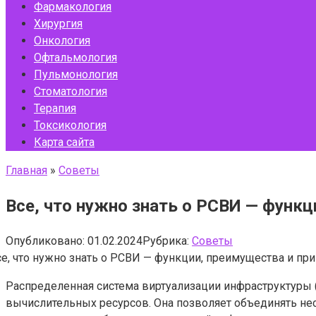
Фармакология
Хирургия
Онкология
Офтальмология
Пульмонология
Стоматология
Терапия
Токсикология
Карта сайта
Главная
»
Советы
Все, что нужно знать о РСВИ — функ
Опубликовано:
01.02.2024
Рубрика:
Советы
Распределенная система виртуализации инфраструктуры 
вычислительных ресурсов. Она позволяет объединять не