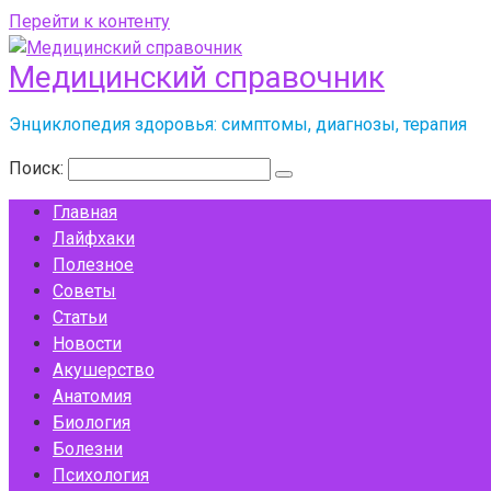
Перейти к контенту
Медицинский справочник
Энциклопедия здоровья: симптомы, диагнозы, терапия
Поиск:
Главная
Лайфхаки
Полезное
Советы
Статьи
Новости
Акушерство
Анатомия
Биология
Болезни
Психология