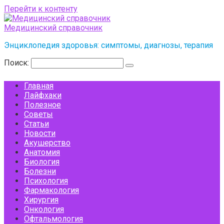
Перейти к контенту
Медицинский справочник
Энциклопедия здоровья: симптомы, диагнозы, терапия
Поиск:
Главная
Лайфхаки
Полезное
Советы
Статьи
Новости
Акушерство
Анатомия
Биология
Болезни
Психология
Фармакология
Хирургия
Онкология
Офтальмология