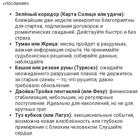
«послания»:
Зелёный коридор (Карта Солнце или удача):
ближайшие две недели невероятно благоприятны
для стартов, подписания договоров и
романтических свиданий. Действуйте быстро и без
страха.
Туман или Жрица:
месяц пройдёт в раздумьях,
важная информация скрыта. Не принимайте
судьбоносных решений, собирайте данные,
наблюдайте.
Башня или резкие руны (Турисаз):
ожидайте
неожиданного разрушения планов. Не держитесь
за старые схемы — то, что рушится, давно
требовало обновления.
Двойка/Тройка пентаклей (или Феху):
финансовая
стабилизация, небольшие, но регулярные
поступления. Идеально для накоплений, но не для
крупных трат.
Туз кубков (или Лагуз):
эмоциональные события,
возможна новая влюблённость или глубокое
примирение с близким человеком. Слушайте
сердце.