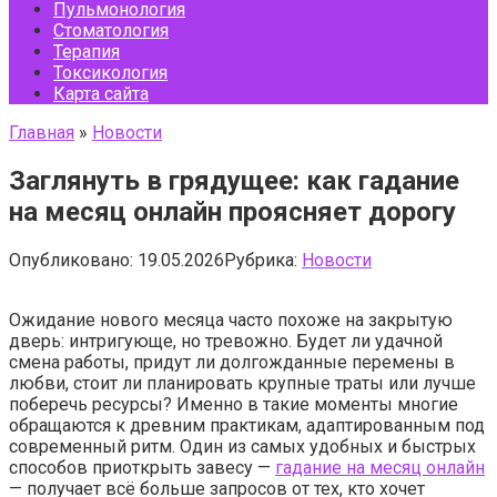
Пульмонология
Стоматология
Терапия
Токсикология
Карта сайта
Главная
»
Новости
Заглянуть в грядущее: как гадание
на месяц онлайн проясняет дорогу
Опубликовано:
19.05.2026
Рубрика:
Новости
Ожидание нового месяца часто похоже на закрытую
дверь: интригующе, но тревожно. Будет ли удачной
смена работы, придут ли долгожданные перемены в
любви, стоит ли планировать крупные траты или лучше
поберечь ресурсы? Именно в такие моменты многие
обращаются к древним практикам, адаптированным под
современный ритм. Один из самых удобных и быстрых
способов приоткрыть завесу —
гадание на месяц онлайн
— получает всё больше запросов от тех, кто хочет