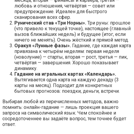
месяца, вторая — финансы и карьера, третья —
любовь и отношения, четвёртая — совет или
предупреждение. Идеален для быстрого
сканирования всех сфер.
Рунический став «Три Норны».
Три руны: прошлое
(что привело к текущей точке), настоящее (главный
вызов ближайших недель) и будущее (итог, если
ничего не менять). Очень жёсткий и прямой метод.
Оракул «Лунные фазы».
Гадание, где каждая карта
привязана к четырём неделям: первая неделя
(новолуние) — старты, вторая — рост, третья — пик,
четвёртая — завершения. Хорошо показывает
динамику.
Гадание на игральных картах «Календарь».
Вытягивается одна карта на каждую декаду (3
карты на месяц). Подходит для конкретных
бытовых прогнозов: поездки, деньги, встречи.
Выбирая любой из перечисленных методов, важно
помнить: онлайн-гадание — лишь проекция вашего
запроса на символический язык. Чем спокойнее и
сосредоточеннее вы задаёте вопрос, тем точнее будет
ответ.