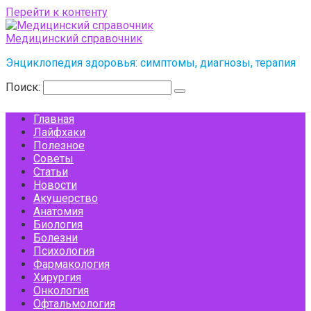
Перейти к контенту
Медицинский справочник
Энциклопедия здоровья: симптомы, диагнозы, терапия
Поиск:
Главная
Лайфхаки
Полезное
Советы
Статьи
Новости
Акушерство
Анатомия
Биология
Болезни
Психология
Фармакология
Хирургия
Онкология
Офтальмология