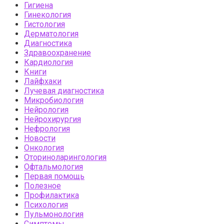
Гигиена
Гинекология
Гистология
Дерматология
Диагностика
Здравоохранение
Кардиология
Книги
Лайфхаки
Лучевая диагностика
Микробиология
Нейрология
Нейрохирургия
Нефрология
Новости
Онкология
Оториноларингология
Офтальмология
Первая помощь
Полезное
Профилактика
Психология
Пульмонология
Симптомы