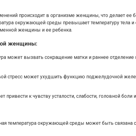
енений происходит в организме женщины, что делает ее 
пература окружающей среды превышает температуру тела и
еменной женщины и ее ребенка.
ной женщины:
а может вызвать сокращение матки и раннее отделение п
ловой стресс может ухудшить функцию поджелудочной желез
ет привести к чувству усталости, слабости, головной бол
ая температура окружающей среды может быть связана с