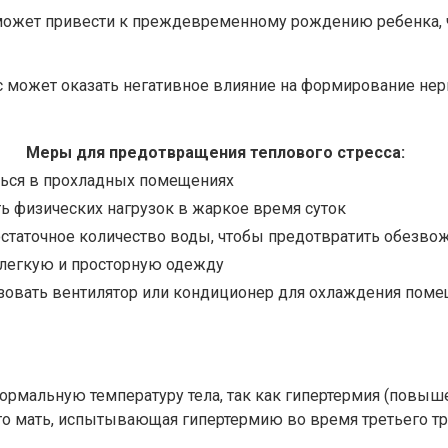
 может привести к преждевременному рождению ребенка,
с может оказать негативное влияние на формирование нер
Меры для предотвращения теплового стресса:
аться в прохладных помещениях
ть физических нагрузок в жаркое время суток
остаточное количество воды, чтобы предотвратить обезво
 легкую и просторную одежду
ьзовать вентилятор или кондиционер для охлаждения пом
рмальную температуру тела, так как гипертермия (повыше
что мать, испытывающая гипертермию во время третьего т