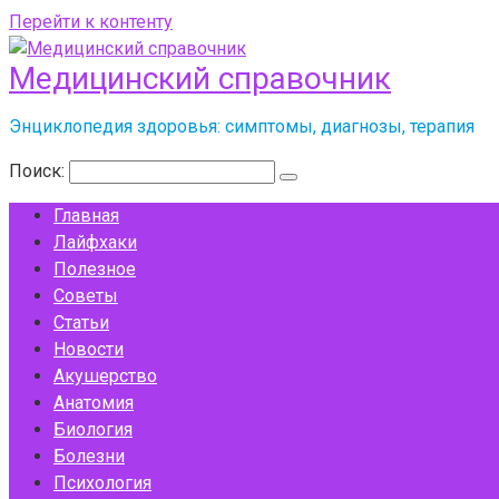
Перейти к контенту
Медицинский справочник
Энциклопедия здоровья: симптомы, диагнозы, терапия
Поиск:
Главная
Лайфхаки
Полезное
Советы
Статьи
Новости
Акушерство
Анатомия
Биология
Болезни
Психология