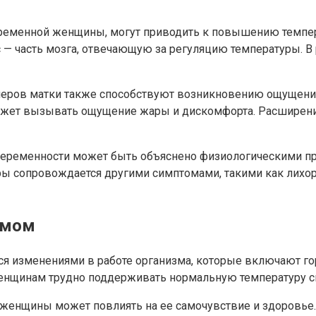
ременной женщины, могут приводить к повышению темпера
с — часть мозга, отвечающую за регуляцию температуры. 
меров матки также способствуют возникновению ощущения
может вызывать ощущение жары и дискомфорта. Расширени
беременности может быть объяснено физиологическими про
ы сопровождается другими симптомами, такими как лихор
имом
ся изменениями в работе организма, которые включают г
женщинам трудно поддерживать нормальную температуру св
ой женщины может повлиять на ее самочувствие и здоровь