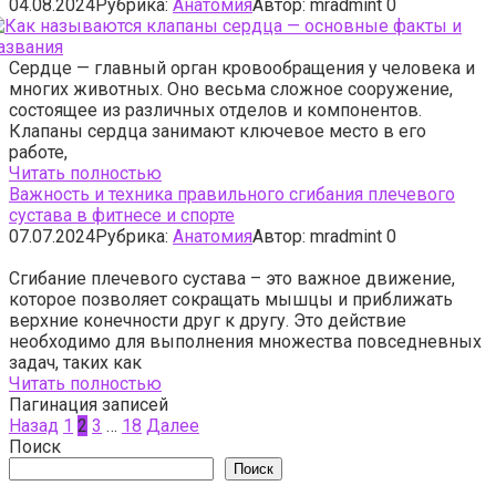
04.08.2024
Рубрика:
Анатомия
Автор:
mradmint
0
Сердце — главный орган кровообращения у человека и
многих животных. Оно весьма сложное сооружение,
состоящее из различных отделов и компонентов.
Клапаны сердца занимают ключевое место в его
работе,
Читать полностью
Важность и техника правильного сгибания плечевого
сустава в фитнесе и спорте
07.07.2024
Рубрика:
Анатомия
Автор:
mradmint
0
Сгибание плечевого сустава – это важное движение,
которое позволяет сокращать мышцы и приближать
верхние конечности друг к другу. Это действие
необходимо для выполнения множества повседневных
задач, таких как
Читать полностью
Пагинация записей
Назад
1
2
3
…
18
Далее
Поиск
Поиск