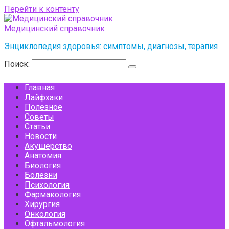
Перейти к контенту
Медицинский справочник
Энциклопедия здоровья: симптомы, диагнозы, терапия
Поиск:
Главная
Лайфхаки
Полезное
Советы
Статьи
Новости
Акушерство
Анатомия
Биология
Болезни
Психология
Фармакология
Хирургия
Онкология
Офтальмология