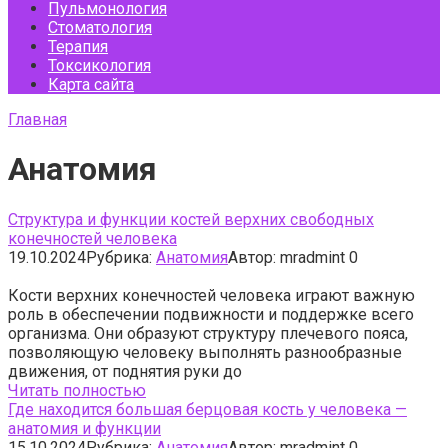
Пульмонология
Стоматология
Терапия
Токсикология
Карта сайта
Главная
Анатомия
Структура и функции костей верхних свободных
конечностей человека
19.10.2024
Рубрика:
Анатомия
Автор:
mradmint
0
Кости верхних конечностей человека играют важную
роль в обеспечении подвижности и поддержке всего
организма. Они образуют структуру плечевого пояса,
позволяющую человеку выполнять разнообразные
движения, от поднятия руки до
Читать полностью
Где находится большая берцовая кость у человека —
анатомия и функции
15.10.2024
Рубрика:
Анатомия
Автор:
mradmint
0