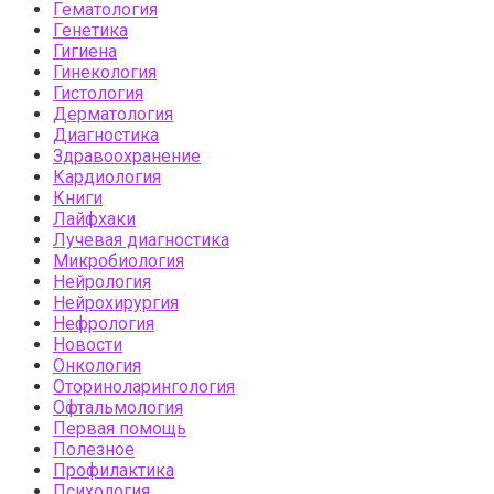
Гематология
Генетика
Гигиена
Гинекология
Гистология
Дерматология
Диагностика
Здравоохранение
Кардиология
Книги
Лайфхаки
Лучевая диагностика
Микробиология
Нейрология
Нейрохирургия
Нефрология
Новости
Онкология
Оториноларингология
Офтальмология
Первая помощь
Полезное
Профилактика
Психология