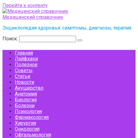
Перейти к контенту
Медицинский справочник
Энциклопедия здоровья: симптомы, диагнозы, терапия
Поиск:
Главная
Лайфхаки
Полезное
Советы
Статьи
Новости
Акушерство
Анатомия
Биология
Болезни
Психология
Фармакология
Хирургия
Онкология
Офтальмология