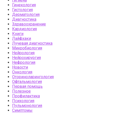
Гигиена
Гинекология
Гистология
Дерматология
Диагностика
Здравоохранение
Кардиология
Книги
Лайфхаки
Лучевая диагностика
Микробиология
Нейрология
Нейрохирургия
Нефрология
Новости
Онкология
Оториноларингология
Офтальмология
Первая помощь
Полезное
Профилактика
Психология
Пульмонология
Симптомы