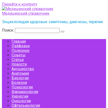
Перейти к контенту
Медицинский справочник
Энциклопедия здоровья: симптомы, диагнозы, терапия
Поиск:
Главная
Лайфхаки
Полезное
Советы
Статьи
Новости
Акушерство
Анатомия
Биология
Болезни
Психология
Фармакология
Хирургия
Онкология
Офтальмология