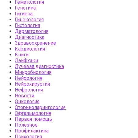
Гематология
Генетика
Гигиена
Гинекология
Гистология
Дерматология
Диагностика
Здравоохранение
Кардиология
Книги
Лайфхаки
Лучевая диагностика
Микробиология
Нейрология
Нейрохирургия
Нефрология
Новости
Онкология
Оториноларингология
Офтальмология
Первая помощь
Полезное
Профилактика
Психология