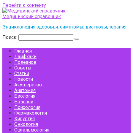
Перейти к контенту
Медицинский справочник
Энциклопедия здоровья: симптомы, диагнозы, терапия
Поиск:
Главная
Лайфхаки
Полезное
Советы
Статьи
Новости
Акушерство
Анатомия
Биология
Болезни
Психология
Фармакология
Хирургия
Онкология
Офтальмология