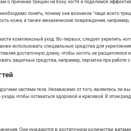
 вам о причинах трещин на боку ногтя и поделимся эффект
я, необходимо понять, почему она возникла. Чаще всего тр
хость кожи, а также механические повреждения, например, 
вести комплексный уход. Во-первых, следует укрепить но
 также использовать специальные средства для укрепления
оставляя достаточную длину, чтобы ноготь не расщеплялся 
ать защитные средства, например, перчатки при работе с 
гтей
 другими частями тела. Независимо от того, являетесь ли
го ухода, чтобы оставаться здоровой и красивой. В этом 
ажнения. Они нуждаются в достаточном количестве витамин