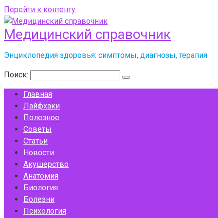
Перейти к контенту
Медицинский справочник
Энциклопедия здоровья: симптомы, диагнозы, терапия
Поиск:
Главная
Лайфхаки
Полезное
Советы
Статьи
Новости
Акушерство
Анатомия
Биология
Болезни
Психология