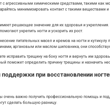
т с агрессивными химическими средствами, такими как м
тарайтесь минимизировать контакт с такими веществами 
имеет решающее значение для их здоровья и укрепления. У
 помогают укрепить ногти и ускорить их рост.
несение питательных масел и кремов на ногти и кутикулу 
минами, аргановым или маслом шиповника, они способству
 исправить трещину на боку ногтя и вернуть им здоровье 
торый поможет определить причину трещины и назначить не
 поддержки при восстановлении ногте
ны очень важно получить профессиональную помощь и по
огут сделать большую разницу.