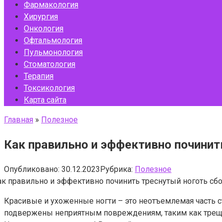
Фармакология
Хирургия
Онкология
Офтальмология
Пульмонология
Стоматология
Терапия
Токсикология
Карта сайта
Главная
»
Полезное
Как правильно и эффективно починит
Опубликовано:
30.12.2023
Рубрика:
Полезное
Красивые и ухоженные ногти – это неотъемлемая часть
подвержены неприятным повреждениям, таким как трещины