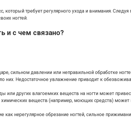
есс, который требует регулярного ухода и внимания. След
воих ногтей.
ь и с чем связано?
аре, сильном давлении или неправильной обработке ногте
ло них. Недостаточное увлажнение приводит к обезвожива
ды или других влагоемких веществ на ногти может привес
химических веществ (например, моющих средств) может не
е как нерегулярное обрезание ногтей, сильное прижимани