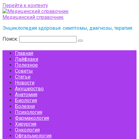
Перейти к контенту
Медицинский справочник
Энциклопедия здоровья: симптомы, диагнозы, терапия
Поиск:
Главная
Лайфхаки
Полезное
Советы
Статьи
Новости
Акушерство
Анатомия
Биология
Болезни
Психология
Фармакология
Хирургия
Онкология
Офтальмология