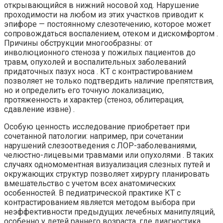
открывающийся в нижний носовой ход. Нарушение
проходимости на любом из этих участков приводит к
эпифоре — постоянному слезотечению, которое может
сопровождаться воспалением, отеком и дискомфортом .
Причины обструкции многообразны: от
инволюционного стеноза у пожилых пациентов до
травм, опухолей и воспалительных заболеваний
придаточных пазух носа . КТ с контрастированием
позволяет не только подтвердить наличие препятствия,
но и определить его точную локализацию,
протяженность и характер (стеноз, облитерация,
сдавление извне) .
Особую ценность исследование приобретает при
сочетанной патологии: например, при сочетании
нарушений слезоотведения с ЛОР-заболеваниями,
челюстно-лицевыми травмами или опухолями . В таких
случаях одномоментная визуализация слезных путей и
окружающих структур позволяет хирургу планировать
вмешательство с учетом всех анатомических
особенностей. В педиатрической практике КТ с
контрастированием является методом выбора при
неэффективности предыдущих лечебных манипуляций,
особенно у детей раннего возраста, где диагностика