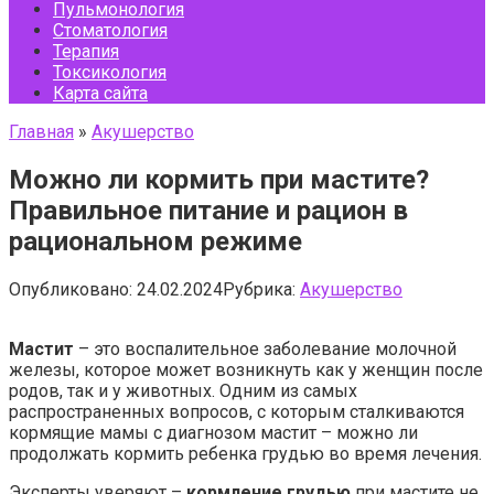
Пульмонология
Стоматология
Терапия
Токсикология
Карта сайта
Главная
»
Акушерство
Можно ли кормить при мастите?
Правильное питание и рацион в
рациональном режиме
Опубликовано:
24.02.2024
Рубрика:
Акушерство
Мастит
– это воспалительное заболевание молочной
железы, которое может возникнуть как у женщин после
родов, так и у животных. Одним из самых
распространенных вопросов, с которым сталкиваются
кормящие мамы с диагнозом мастит – можно ли
продолжать кормить ребенка грудью во время лечения.
Эксперты уверяют –
кормление грудью
при мастите не