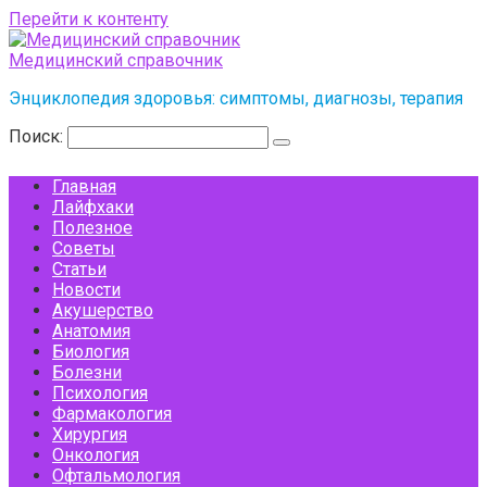
Перейти к контенту
Медицинский справочник
Энциклопедия здоровья: симптомы, диагнозы, терапия
Поиск:
Главная
Лайфхаки
Полезное
Советы
Статьи
Новости
Акушерство
Анатомия
Биология
Болезни
Психология
Фармакология
Хирургия
Онкология
Офтальмология