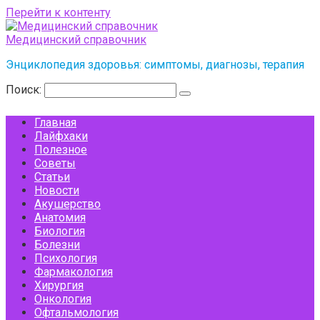
Перейти к контенту
Медицинский справочник
Энциклопедия здоровья: симптомы, диагнозы, терапия
Поиск:
Главная
Лайфхаки
Полезное
Советы
Статьи
Новости
Акушерство
Анатомия
Биология
Болезни
Психология
Фармакология
Хирургия
Онкология
Офтальмология