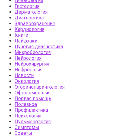
Гинекология
Гистология
Дерматология
Диагностика
Здравоохранение
Кардиология
Книги
Лайфхаки
Лучевая диагностика
Микробиология
Нейрология
Нейрохирургия
Нефрология
Новости
Онкология
Оториноларингология
Офтальмология
Первая помощь
Полезное
Профилактика
Психология
Пульмонология
Симптомы
Советы