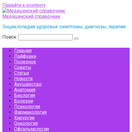
Перейти к контенту
Медицинский справочник
Энциклопедия здоровья: симптомы, диагнозы, терапия
Поиск:
Главная
Лайфхаки
Полезное
Советы
Статьи
Новости
Акушерство
Анатомия
Биология
Болезни
Психология
Фармакология
Хирургия
Онкология
Офтальмология