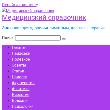
Перейти к контенту
Медицинский справочник
Энциклопедия здоровья: симптомы, диагнозы, терапия
Поиск:
Главная
Лайфхаки
Полезное
Советы
Статьи
Новости
Акушерство
Анатомия
Биология
Болезни
Психология