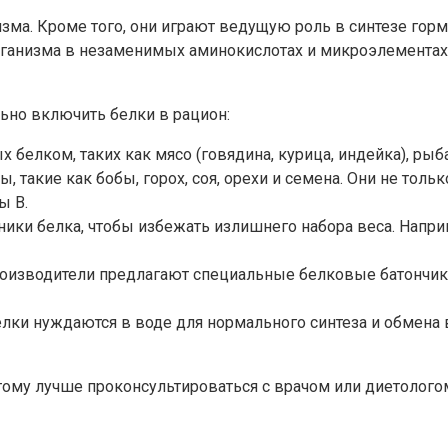
зма. Кроме того, они играют ведущую роль в синтезе гор
рганизма в незаменимых аминокислотах и микроэлементах
ьно включить белки в рацион:
 белком, таких как мясо (говядина, курица, индейка), рыб
 такие как бобы, горох, соя, орехи и семена. Они не толь
ы В.
ики белка, чтобы избежать излишнего набора веса. Напр
роизводители предлагают специальные белковые батончики
Белки нуждаются в воде для нормального синтеза и обмен
ому лучше проконсультироваться с врачом или диетологом