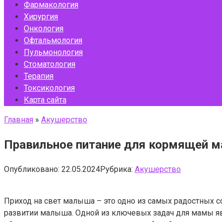
Фармакология
Хирургия
Онкология
Офтальмология
Пульмонология
Стоматология
Терапия
Токсикология
Карта сайта
Главная
»
Акушерство
Правильное питание для кормящей ма
Опубликовано:
22.05.2024
Рубрика:
Акушерство
Приход на свет малыша – это одно из самых радостных с
развитии малыша. Одной из ключевых задач для мамы яв