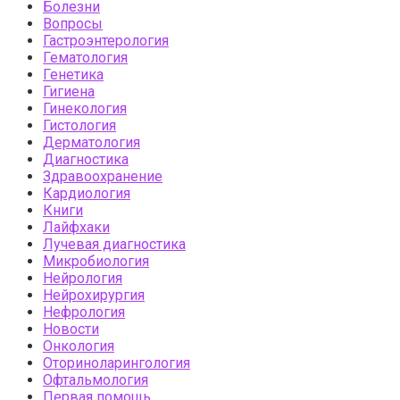
Болезни
Вопросы
Гастроэнтерология
Гематология
Генетика
Гигиена
Гинекология
Гистология
Дерматология
Диагностика
Здравоохранение
Кардиология
Книги
Лайфхаки
Лучевая диагностика
Микробиология
Нейрология
Нейрохирургия
Нефрология
Новости
Онкология
Оториноларингология
Офтальмология
Первая помощь