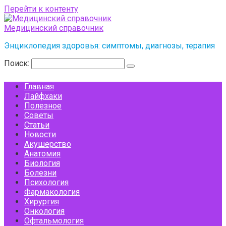
Перейти к контенту
Медицинский справочник
Энциклопедия здоровья: симптомы, диагнозы, терапия
Поиск:
Главная
Лайфхаки
Полезное
Советы
Статьи
Новости
Акушерство
Анатомия
Биология
Болезни
Психология
Фармакология
Хирургия
Онкология
Офтальмология