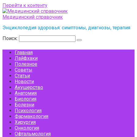
Перейти к контенту
Медицинский справочник
Энциклопедия здоровья: симптомы, диагнозы, терапия
Поиск:
Главная
Лайфхаки
Полезное
Советы
Статьи
Новости
Акушерство
Анатомия
Биология
Болезни
Психология
Фармакология
Хирургия
Онкология
Офтальмология