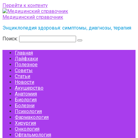
Перейти к контенту
Медицинский справочник
Энциклопедия здоровья: симптомы, диагнозы, терапия
Поиск:
Главная
Лайфхаки
Полезное
Советы
Статьи
Новости
Акушерство
Анатомия
Биология
Болезни
Психология
Фармакология
Хирургия
Онкология
Офтальмология